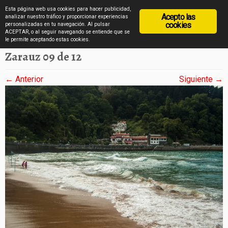
diarioviajero.es
Esta página web usa cookies para hacer publicidad,
Acepto las
analizar nuestro tráfico y proporcionar experiencias
cookies
personalizadas en tu navegación. Al pulsar
ACEPTAR, o al seguir navegando se entiende que se
Saltar
Inicio
»
Zarauz en imágenes
»
Zarauz 09 de 12
le permite aceptando estas cookies.
al
Zarauz 09 de 12
contenido
← Anterior
Siguiente →