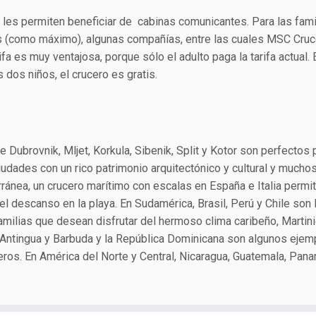
 les permiten beneficiar de cabinas comunicantes. Para las fami
s (como máximo), algunas compañías, entre las cuales MSC Cruc
ifa es muy ventajosa, porque sólo el adulto paga la tarifa actual. 
s dos niños, el crucero es gratis.
e Dubrovnik, Mljet, Korkula, Sibenik, Split y Kotor son perfectos 
iudades con un rico patrimonio arquitectónico y cultural y mucho
rránea, un crucero marítimo con escalas en España e Italia permit
el descanso en la playa. En Sudamérica, Brasil, Perú y Chile son 
familias que desean disfrutar del hermoso clima caribeño, Martini
, Antingua y Barbuda y la República Dominicana son algunos ejem
eros. En América del Norte y Central, Nicaragua, Guatemala, Pana