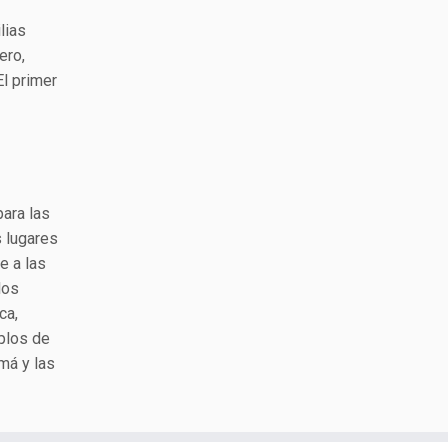
lias
ero,
El primer
para las
s lugares
e a las
los
ca,
plos de
má y las