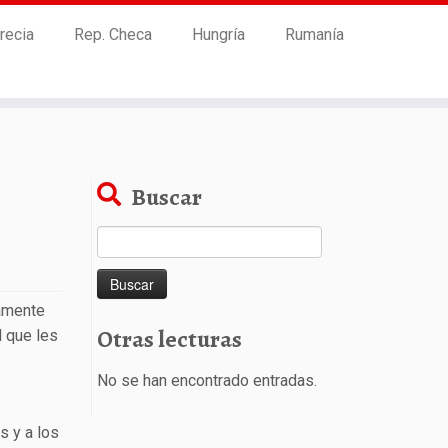
recia
Rep. Checa
Hungría
Rumanía
Buscar
Buscar:
camente
Otras lecturas
l que les
No se han encontrado entradas.
s y a los