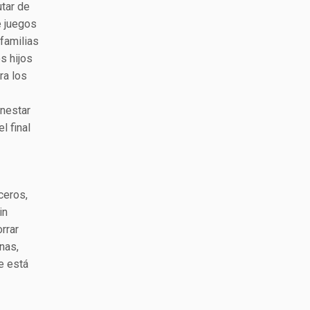
utar de
e juegos
familias
s hijos
ra los
enestar
l final
ceros,
in
rrar
nas,
e está