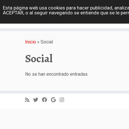
diarioviajero.es
Esta página web usa cookies para hacer publicidad, analiza
Portada
ACEPTAR, o al seguir navegando se entiende que se le per
Varios
Saltar
al
Inicio
»
Social
contenido
Social
No se han encontrado entradas.