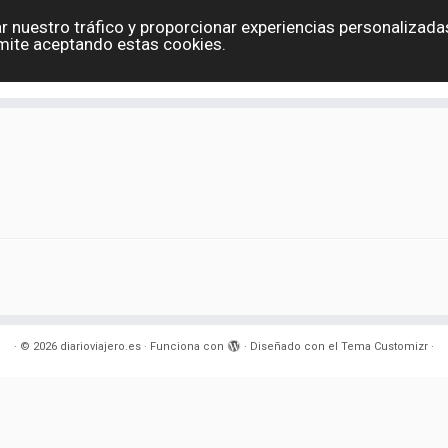
r nuestro tráfico y proporcionar experiencias personalizadas
Eslovaquia
España
Holanda
Polonia
G
mite aceptando estas cookies.
Contacto
·
© 2026
diarioviajero.es
·
Funciona con
·
Diseñado con el
Tema Customizr
·