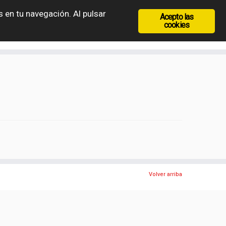
 en tu navegación. Al pulsar
Acepto las
recia
Rep. Checa
Hungría
Rumanía
cookies
Volver arriba