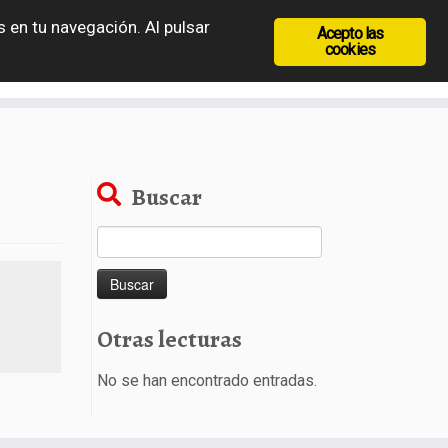
 en tu navegación. Al pulsar
Acepto las
recia
Rep. Checa
Hungría
Rumanía
cookies
Buscar
Buscar:
Otras lecturas
No se han encontrado entradas.