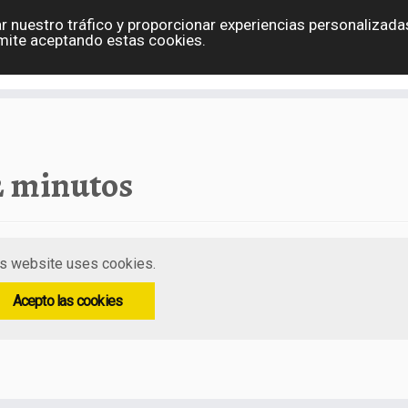
r nuestro tráfico y proporcionar experiencias personalizadas
Eslovaquia
España
Holanda
Polonia
G
mite aceptando estas cookies.
Contacto
2 minutos
s website uses cookies.
Acepto las cookies