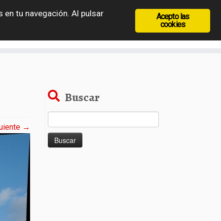
 en tu navegación. Al pulsar
Acepto las
recia
Rep. Checa
Hungría
Rumanía
cookies
Buscar
Buscar:
uiente →