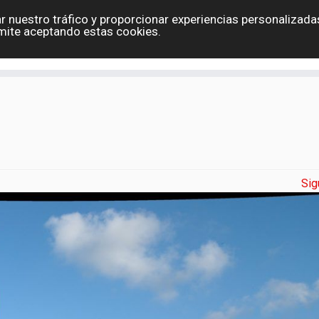
r nuestro tráfico y proporcionar experiencias personalizadas
Eslovaquia
España
Holanda
Polonia
G
mite aceptando estas cookies.
Contacto
Sig