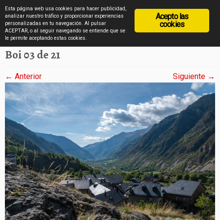
diarioviajero.es
Esta página web usa cookies para hacer publicidad,
Acepto las
analizar nuestro tráfico y proporcionar experiencias
cookies
personalizadas en tu navegación. Al pulsar
ACEPTAR, o al seguir navegando se entiende que se
Saltar
Inicio
»
Boi en imágenes
»
Boi 03 de 21
le permite aceptando estas cookies.
al
Boi 03 de 21
contenido
← Anterior
Siguiente →