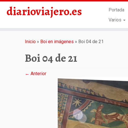
diarioviajero.es
Portada
Varios
Saltar
al
Inicio
»
Boi en imágenes
»
Boi 04 de 21
contenido
Boi 04 de 21
← Anterior