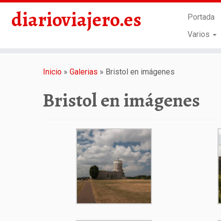
diarioviajero.es
Portada
Varios
Saltar
al
Inicio
»
Galerias
»
Bristol en imágenes
contenido
Bristol en imágenes