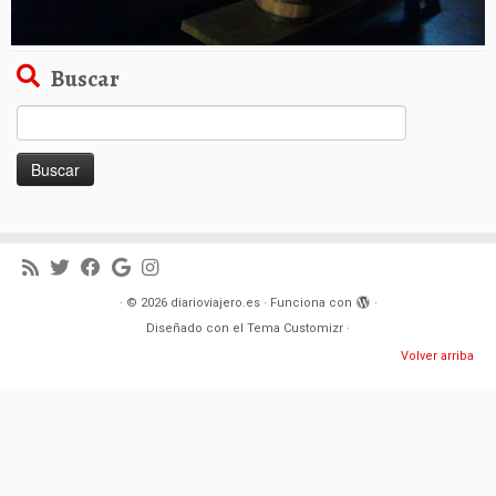
Buscar
Buscar:
·
© 2026
diarioviajero.es
·
Funciona con
·
Diseñado con el
Tema Customizr
·
Volver arriba