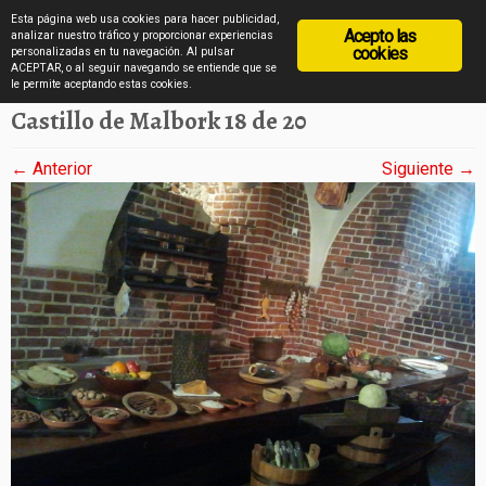
diarioviajero.es
Esta página web usa cookies para hacer publicidad,
Acepto las
analizar nuestro tráfico y proporcionar experiencias
cookies
personalizadas en tu navegación. Al pulsar
ACEPTAR, o al seguir navegando se entiende que se
Saltar
Inicio
»
El castillo de Malbork en imágenes
»
Castillo de Malbork 18 de 20
le permite aceptando estas cookies.
al
Castillo de Malbork 18 de 20
contenido
← Anterior
Siguiente →