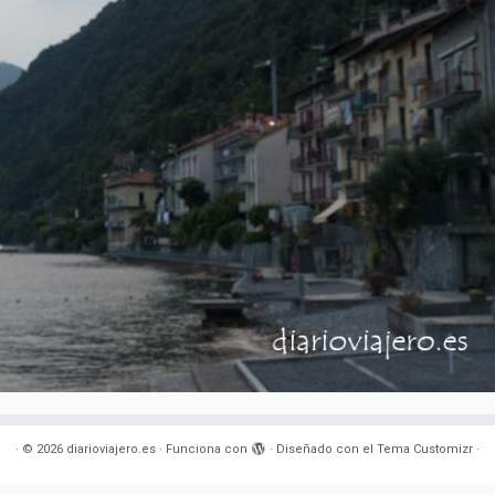
·
© 2026
diarioviajero.es
·
Funciona con
·
Diseñado con el
Tema Customizr
·