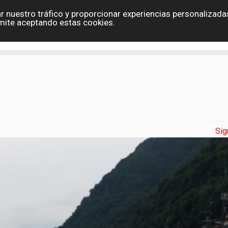
r nuestro tráfico y proporcionar experiencias personalizadas
Eslovaquia
España
Holanda
Polonia
G
mite aceptando estas cookies.
Contacto
Sig