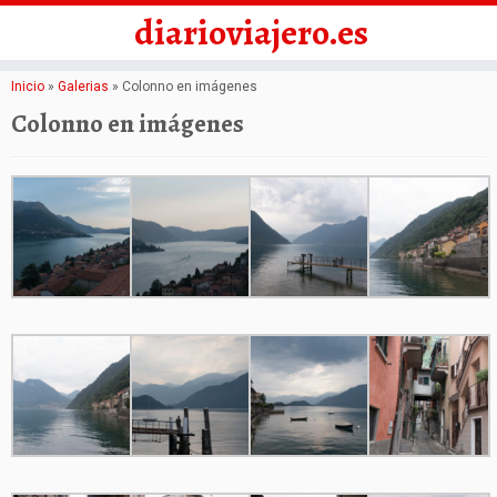
diarioviajero.es
Saltar
Inicio
»
Galerias
»
Colonno en imágenes
al
Colonno en imágenes
contenido