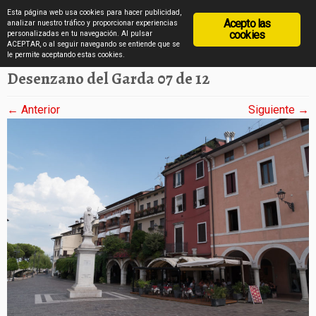
diarioviajero.es
Esta página web usa cookies para hacer publicidad,
Acepto las
analizar nuestro tráfico y proporcionar experiencias
cookies
personalizadas en tu navegación. Al pulsar
ACEPTAR, o al seguir navegando se entiende que se
Saltar
Inicio
»
Desenzano del Garda en imágenes
»
Desenzano del Garda 07 de 12
le permite aceptando estas cookies.
al
Desenzano del Garda 07 de 12
contenido
← Anterior
Siguiente →