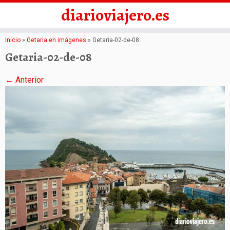
diarioviajero.es
Saltar
Inicio
»
Getaria en imágenes
»
Getaria-02-de-08
al
Getaria-02-de-08
contenido
← Anterior