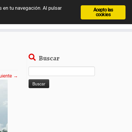
 en tu navegación. Al pulsar
Acepto las
recia
Rep. Checa
Hungría
Rumanía
cookies
Buscar
Buscar:
uiente →