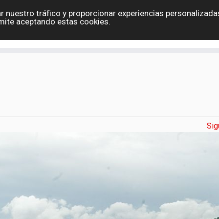
r nuestro tráfico y proporcionar experiencias personalizadas
Eslovaquia
España
Holanda
Polonia
G
mite aceptando estas cookies.
Contacto
Sig