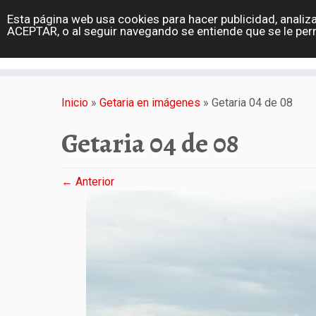
diarioviajero.es
Esta página web usa cookies para hacer publicidad, analiza
Portada
ACEPTAR, o al seguir navegando se entiende que se le per
Varios
Saltar
al
Inicio
»
Getaria en imágenes
»
Getaria 04 de 08
contenido
Getaria 04 de 08
← Anterior