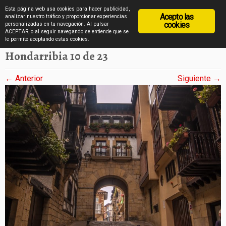
diarioviajero.es
Esta página web usa cookies para hacer publicidad,
Acepto las
analizar nuestro tráfico y proporcionar experiencias
cookies
personalizadas en tu navegación. Al pulsar
ACEPTAR, o al seguir navegando se entiende que se
Saltar
Inicio
»
Hondarribia en imágenes
»
Hondarribia 10 de 23
le permite aceptando estas cookies.
al
Hondarribia 10 de 23
contenido
← Anterior
Siguiente →