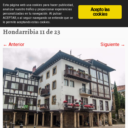
diarioviajero.es
Esta página web usa cookies para hacer publicidad,
Acepto las
analizar nuestro tráfico y proporcionar experiencias
cookies
personalizadas en tu navegación. Al pulsar
ACEPTAR, o al seguir navegando se entiende que se
Saltar
Inicio
»
Hondarribia en imágenes
»
Hondarribia 11 de 23
le permite aceptando estas cookies.
al
Hondarribia 11 de 23
contenido
← Anterior
Siguiente →