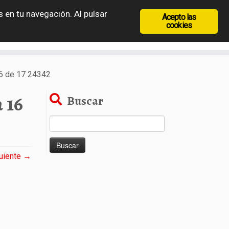
 en tu navegación. Al pulsar
Acepto las
recia
Rep. Checa
Hungría
Rumanía
cookies
 16 de 17 24342
 16
Buscar
Buscar:
uiente →