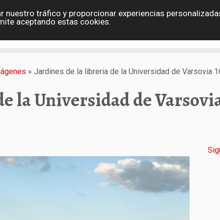
r nuestro tráfico y proporcionar experiencias personalizadas
Eslovaquia
España
Holanda
Polonia
G
mite aceptando estas cookies.
Contacto
imágenes
»
Jardines de la libreria de la Universidad de Varsovia
 de la Universidad de Varsovia
Sig