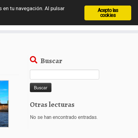
 en tu navegación. Al pulsar
Acepto las
recia
Rep. Checa
Hungría
Rumanía
cookies
Buscar
Buscar:
Otras lecturas
No se han encontrado entradas.