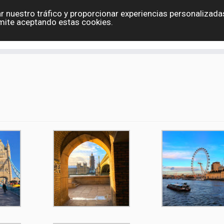
r nuestro tráfico y proporcionar experiencias personalizadas
Eslovaquia
España
Holanda
Polonia
G
mite aceptando estas cookies.
Contacto