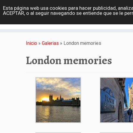
diarioviajero.es
Esta página web usa cookies para hacer publicidad, analiza
Portada
ACEPTAR, o al seguir navegando se entiende que se le per
Varios
Saltar
al
Inicio
»
Galerias
»
London memories
contenido
London memories