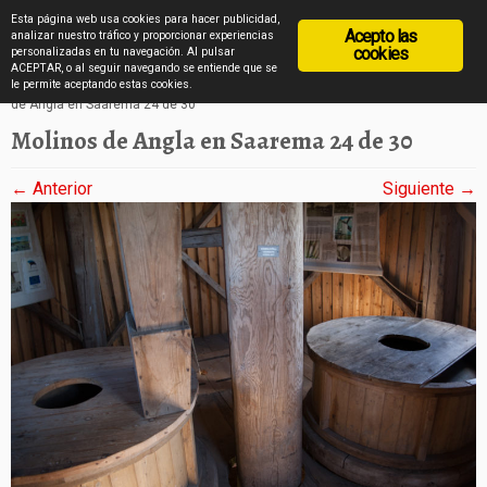
diarioviajero.es
Esta página web usa cookies para hacer publicidad,
Acepto las
analizar nuestro tráfico y proporcionar experiencias
cookies
personalizadas en tu navegación. Al pulsar
ACEPTAR, o al seguir navegando se entiende que se
Saltar
Inicio
»
Los molinos de Angla de la isla de Saarema en imágenes
»
Molinos
le permite aceptando estas cookies.
de Angla en Saarema 24 de 30
al
Molinos de Angla en Saarema 24 de 30
contenido
← Anterior
Siguiente →