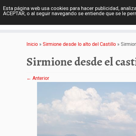
diarioviajero.es
Esta página web usa cookies para hacer publicidad, analiza
Portada
ACEPTAR, o al seguir navegando se entiende que se le per
Varios
Saltar
al
Inicio
»
Sirmione desde lo alto del Castillo
»
Sirmion
contenido
Sirmione desde el casti
← Anterior