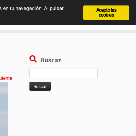
 en tu navegación. Al pulsar
Acepto las
recia
Rep. Checa
Hungría
Rumanía
cookies
Buscar
Buscar:
uiente →