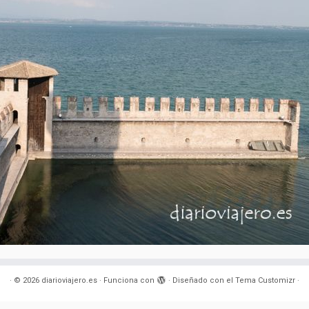
·
© 2026
diarioviajero.es
·
Funciona con
·
Diseñado con el
Tema Customizr
·