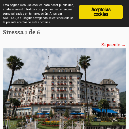
diarioviajero.es
Esta página web usa cookies para hacer publicidad,
Acepto las
analizar nuestro tráfico y proporcionar experiencias
cookies
personalizadas en tu navegación. Al pulsar
ACEPTAR, o al seguir navegando se entiende que se
Saltar
Inicio
»
Stresa en imágenes
»
Stressa 1 de 6
le permite aceptando estas cookies.
al
Stressa 1 de 6
contenido
Siguiente →