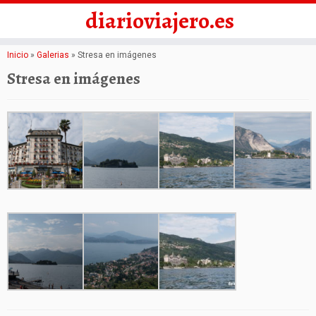
diarioviajero.es
Saltar
Inicio
»
Galerias
»
Stresa en imágenes
al
Stresa en imágenes
contenido