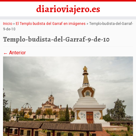
diarioviajero.es
Saltar
Inicio
»
El Templo budista del Garraf en imágenes
»
Templo-budista-del-Garraf-
9-de-10
al
Templo-budista-del-Garraf-9-de-10
contenido
← Anterior