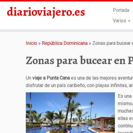
diarioviajero.es
Portada
Varios
Saltar
al
Inicio
»
República Dominicana
»
Zonas para bucear 
contenido
Zonas para bucear en 
Un
viaje a Punta Cana
es una de las mejores aventuras
disfrutar de un país caribeño, con playas infinitas, 
Es una 
mismo/a
mucha
ellas e
contin