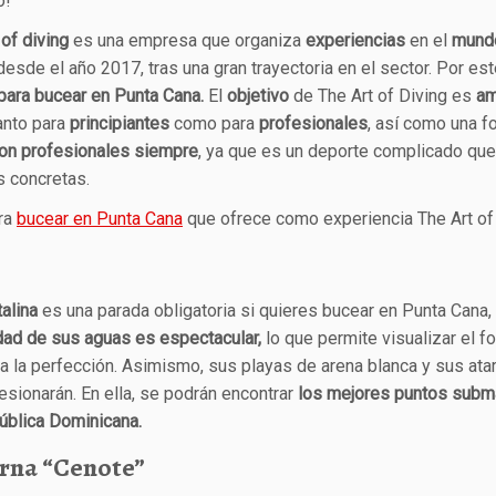
o!
 of diving
es una empresa que organiza
experiencias
en el
mund
esde el año 2017, tras una gran trayectoria en el sector. Por es
para bucear en Punta Cana.
El
objetivo
de The Art of Diving es
am
anto para
principiantes
como para
profesionales
, así como una f
con profesionales siempre
, ya que es un deporte complicado que
 concretas.
ara
bucear en Punta Cana
que ofrece como experiencia The Art of 
talina
es una parada obligatoria si quieres bucear en Punta Cana,
dad de sus aguas es espectacular,
lo que permite visualizar el f
a la perfección. Asimismo, sus playas de arena blanca y sus at
esionarán. En ella, se podrán encontrar
los mejores puntos subm
ública Dominicana.
rna “Cenote”