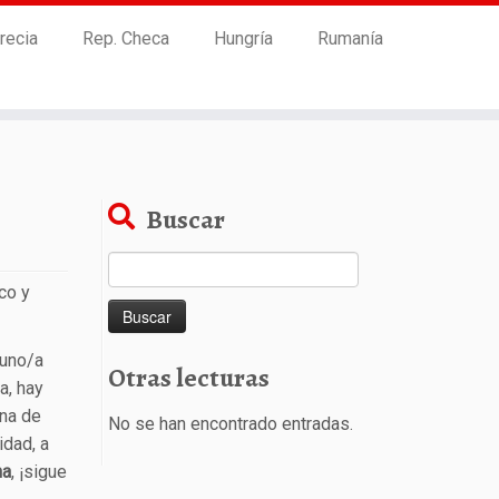
recia
Rep. Checa
Hungría
Rumanía
Buscar
Buscar:
co y
uno/a
Otras lecturas
a, hay
una de
No se han encontrado entradas.
idad, a
na
, ¡sigue