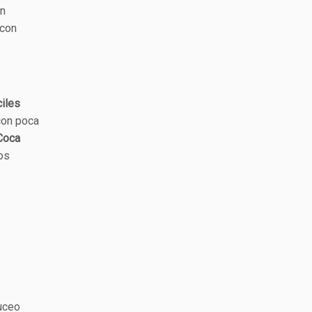
Un
 con
iles
con poca
 Coca
os
buceo