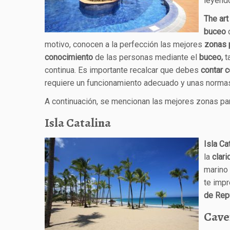
leyend
The art
buceo
d
motivo, conocen a la perfección las mejores
zonas 
conocimiento
de las personas mediante el
buceo,
t
continua. Es importante recalcar que debes
contar 
requiere un funcionamiento adecuado y unas normas
A continuación, se mencionan las mejores zonas p
Isla Catalina
Isla Ca
la
clari
marino 
te impr
de Rep
Cave