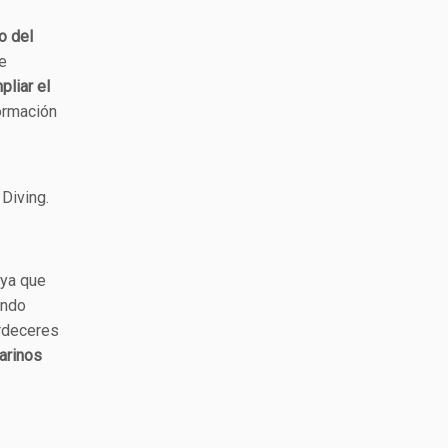
o del
te
pliar el
ormación
Diving.
 ya que
ondo
ardeceres
arinos