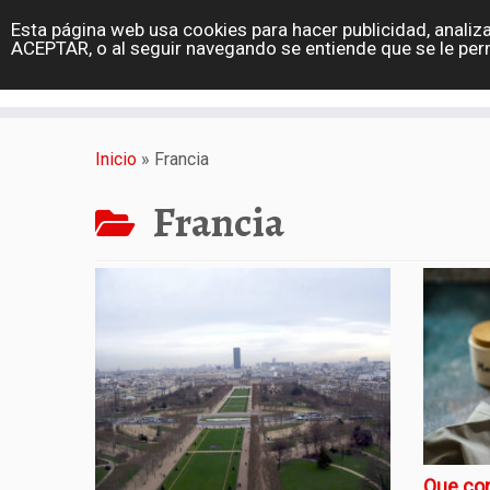
diarioviajero.es
Esta página web usa cookies para hacer publicidad, analiza
Portada
ACEPTAR, o al seguir navegando se entiende que se le per
Varios
Saltar
al
Inicio
»
Francia
contenido
Francia
Que com