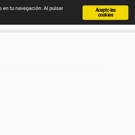
 en tu navegación. Al pulsar
Acepto las
recia
Rep. Checa
Hungría
Rumanía
cookies