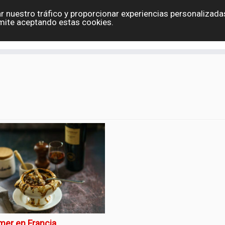
r nuestro tráfico y proporcionar experiencias personalizadas
Eslovaquia
España
Holanda
Polonia
G
mite aceptando estas cookies.
Contacto
er en Francia