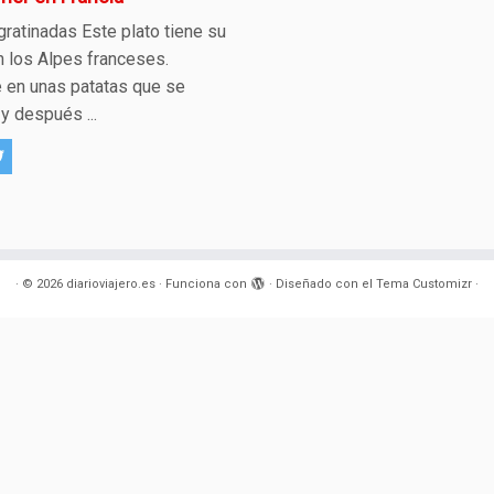
gratinadas Este plato tiene su
n los Alpes franceses.
 en unas patatas que se
y después ...
·
© 2026
diarioviajero.es
·
Funciona con
·
Diseñado con el
Tema Customizr
·