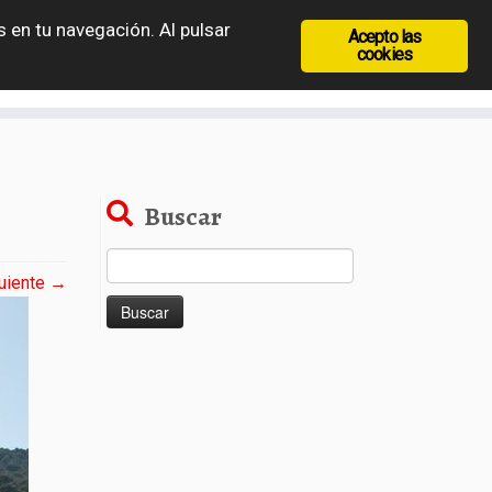
 en tu navegación. Al pulsar
Acepto las
recia
Rep. Checa
Hungría
Rumanía
cookies
Buscar
Buscar:
uiente →