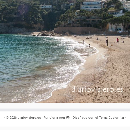
·
© 2026
diarioviajero.es
·
Funciona con
·
Diseñado con el
Tema Customizr
·