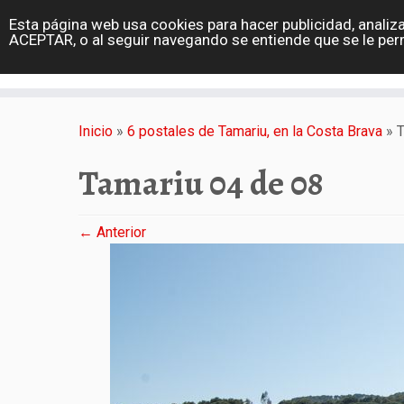
diarioviajero.es
Esta página web usa cookies para hacer publicidad, analiza
Portada
ACEPTAR, o al seguir navegando se entiende que se le per
Varios
Saltar
al
Inicio
»
6 postales de Tamariu, en la Costa Brava
»
T
contenido
Tamariu 04 de 08
← Anterior