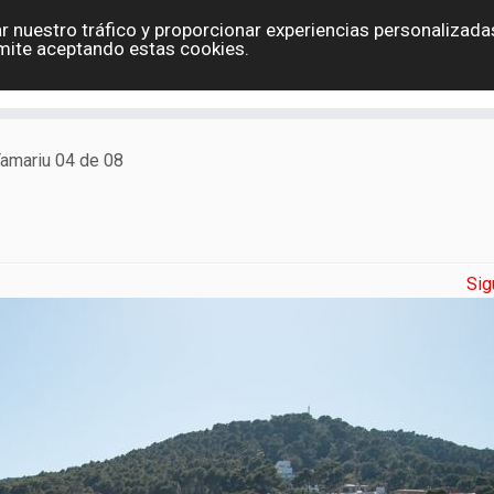
r nuestro tráfico y proporcionar experiencias personalizadas
Eslovaquia
España
Holanda
Polonia
G
mite aceptando estas cookies.
Contacto
amariu 04 de 08
Sig