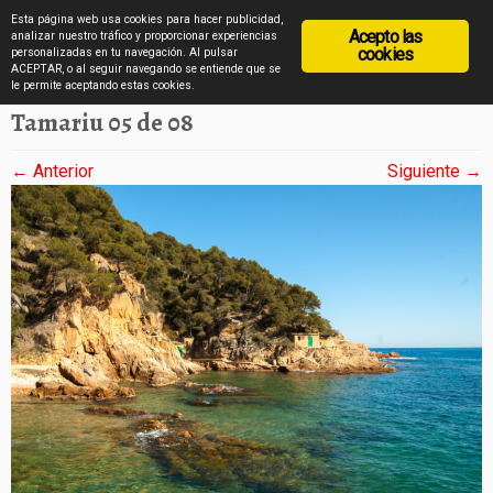
diarioviajero.es
Esta página web usa cookies para hacer publicidad,
Acepto las
analizar nuestro tráfico y proporcionar experiencias
cookies
personalizadas en tu navegación. Al pulsar
ACEPTAR, o al seguir navegando se entiende que se
Saltar
Inicio
»
6 postales de Tamariu, en la Costa Brava
»
Tamariu 05 de 08
le permite aceptando estas cookies.
al
Tamariu 05 de 08
contenido
← Anterior
Siguiente →