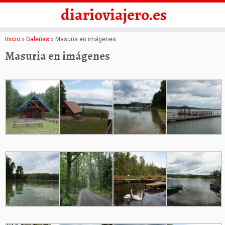
diarioviajero.es
Saltar
Inicio
»
Galerias
»
Masuria en imágenes
al
Masuria en imágenes
contenido