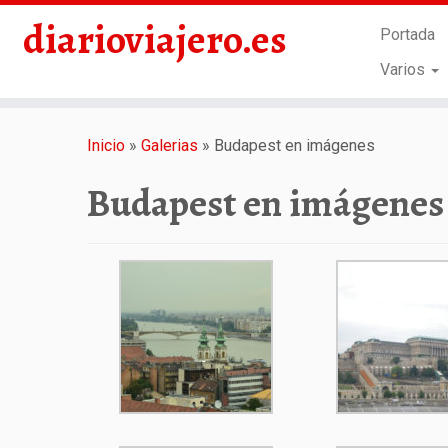
diarioviajero.es
Portada
Varios
Saltar
al
Inicio
»
Galerias
»
Budapest en imágenes
contenido
Budapest en imágenes