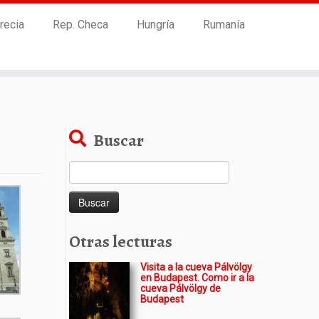
recia
Rep. Checa
Hungría
Rumanía
Buscar
Buscar:
Otras lecturas
Visita a la cueva Pálvölgy
en Budapest. Como ir a la
cueva Pálvölgy de
Budapest