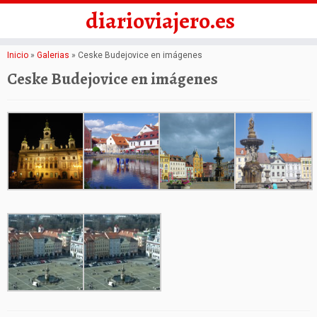
diarioviajero.es
Saltar
Inicio
»
Galerias
»
Ceske Budejovice en imágenes
al
Ceske Budejovice en imágenes
contenido