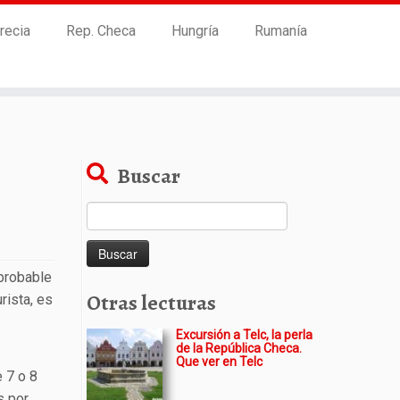
recia
Rep. Checa
Hungría
Rumanía
Buscar
Buscar:
 probable
Otras lecturas
rista, es
Excursión a Telc, la perla
de la República Checa.
Que ver en Telc
e 7 o 8
s por