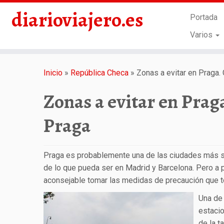
diarioviajero.es
Portada
Varios
Saltar
al
Inicio
»
República Checa
»
Zonas a evitar en Praga.
contenido
Zonas a evitar en Prag
Praga
Praga es probablemente una de las ciudades más se
de lo que pueda ser en Madrid y Barcelona. Pero a pe
aconsejable tomar las medidas de precaución que to
Una de
estaci
de la t