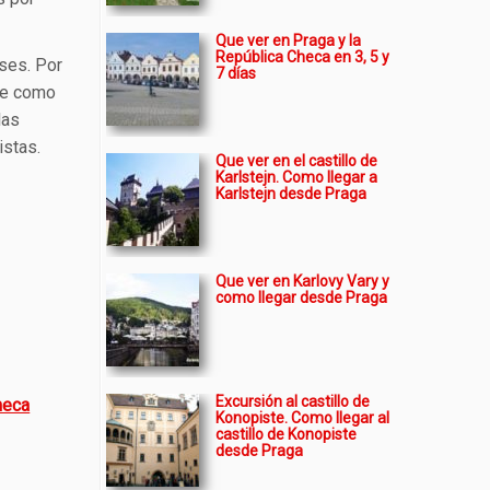
Que ver en Praga y la
República Checa en 3, 5 y
íses. Por
7 días
nte como
las
istas.
Que ver en el castillo de
Karlstejn. Como llegar a
Karlstejn desde Praga
Que ver en Karlovy Vary y
como llegar desde Praga
Excursión al castillo de
heca
Konopiste. Como llegar al
castillo de Konopiste
desde Praga