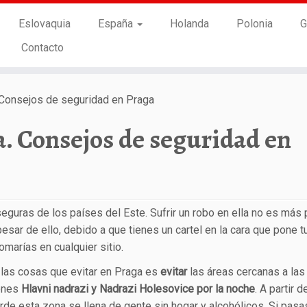
Eslovaquia
España
Holanda
Polonia
G
Contacto
 Consejos de seguridad en Praga
a. Consejos de seguridad en
guras de los países del Este. Sufrir un robo en ella no es más
sar de ello, debido a que tienes un cartel en la cara que pone tu
marías en cualquier sitio.
 las cosas que evitar en Praga es
evitar
las áreas cercanas a las
ones
Hlavni nadrazi y Nadrazi Holesovice por la noche
. A partir d
arde esta zona se llena de gente sin hogar y alcohólicos. Si pasa