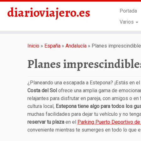
diarioviajero.es
Portada
Varios
Saltar
al
Inicio
»
España
»
Andalucía
»
Planes imprescindibl
contenido
Planes imprescindible
¿Planeando una escapada a Estepona? ¡Estás en el 
Costa del Sol
ofrece una amplia gama de emocionant
relajantes para disfrutar en pareja, con amigos o en
cultura local,
Estepona tiene algo para todos los gu
muchas facilidades para dejar tu vehículo y no teng
reservar tu plaza
en el
Parking Puerto Deportivo de
conveniente mientras te sumerges en todo lo que 