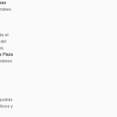
sas
rráneo.
ás el
 del
as,
a Plaza
gedores
, podrás
itivos y