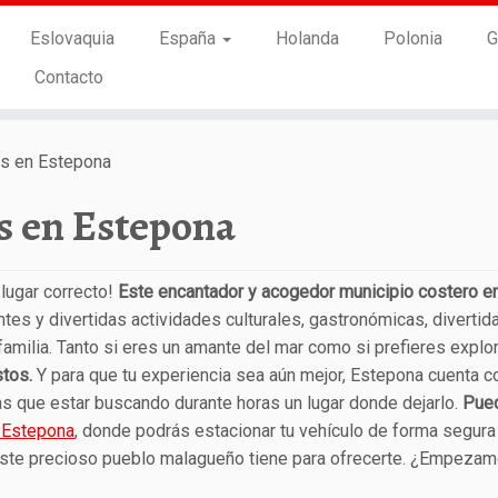
Eslovaquia
España
Holanda
Polonia
G
Contacto
es en Estepona
s en Estepona
lugar correcto!
Este encantador y acogedor municipio costero en
es y divertidas actividades culturales, gastronómicas, divertid
 familia. Tanto si eres un amante del mar como si prefieres explor
stos.
Y para que tu experiencia sea aún mejor, Estepona cuenta c
as que estar buscando durante horas un lugar donde dejarlo.
Pue
 Estepona
, donde podrás estacionar tu vehículo de forma segura
este precioso pueblo malagueño tiene para ofrecerte. ¿Empeza