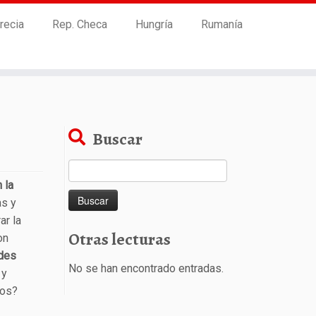
recia
Rep. Checa
Hungría
Rumanía
Buscar
Buscar:
 la
as y
ar la
Otras lecturas
on
des
No se han encontrado entradas.
 y
mos?