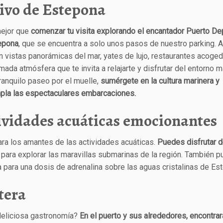
tivo de Estepona
ejor que
comenzar tu visita explorando el encantador Puerto De
epona
, que se encuentra a solo unos pasos de nuestro parking. A
 vistas panorámicas del mar, yates de lujo, restaurantes acoge
mada atmósfera que te invita a relajarte y disfrutar del entorno m
ranquilo paseo por el muelle,
sumérgete en la cultura marinera y
pla las espectaculares embarcaciones.
ividades acuáticas emocionantes
ara los amantes de las actividades acuáticas.
Puedes disfrutar 
l
para explorar las maravillas submarinas de la región. También 
ca para una dosis de adrenalina sobre las aguas cristalinas de Es
tera
 deliciosa gastronomía?
En el puerto y sus alrededores, encontra