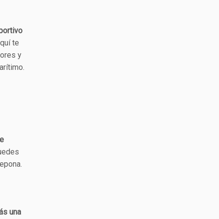
portivo
quí te
dores y
arítimo.
de
puedes
tepona.
rás una