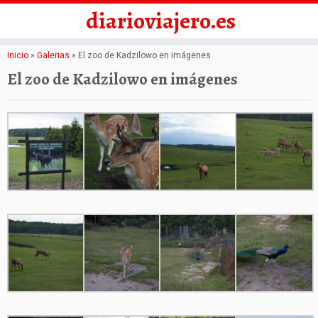
diarioviajero.es
Saltar
Inicio
»
Galerias
»
El zoo de Kadzilowo en imágenes
al
El zoo de Kadzilowo en imágenes
contenido