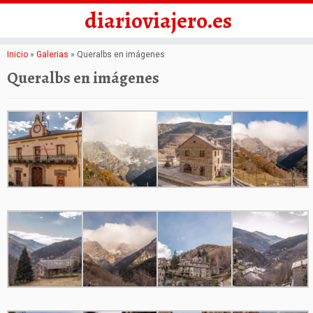
diarioviajero.es
Saltar
Inicio
»
Galerias
»
Queralbs en imágenes
al
Queralbs en imágenes
contenido