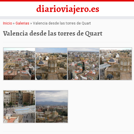
diarioviajero.es
Saltar
Inicio
»
Galerias
»
Valencia desde las torres de Quart
al
Valencia desde las torres de Quart
contenido