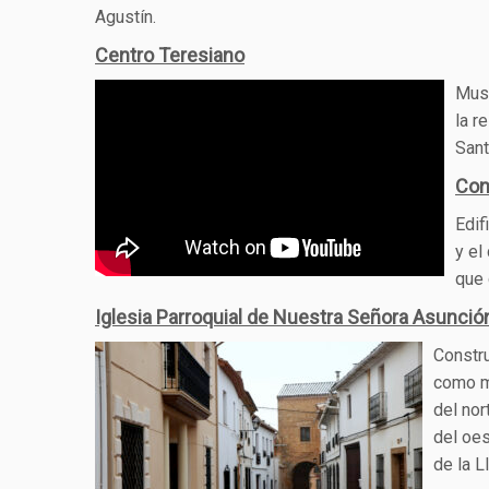
Agustín.
Centro Teresiano
Muse
la r
Sant
Con
Edif
y el
que 
Iglesia Parroquial de Nuestra Señora Asunció
Constru
como mu
del nor
del oes
de la L