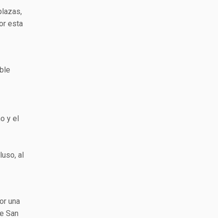
plazas,
or esta
oble
o y el
luso, al
or una
de San