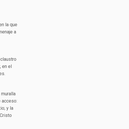
en la que
omenaje a
 claustro
, en el
es.
 muralla
e acceso:
io; y la
 Cristo