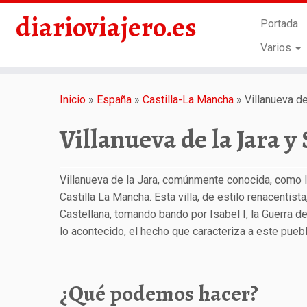
diarioviajero.es
Portada
Varios
Saltar
al
Inicio
»
España
»
Castilla-La Mancha
»
Villanueva d
contenido
Villanueva de la Jara y
Villanueva de la Jara, comúnmente conocida, como la
Castilla La Mancha. Esta villa, de estilo renacentis
Castellana, tomando bando por Isabel I, la Guerra d
lo acontecido, el hecho que caracteriza a este pue
¿Qué podemos hacer?