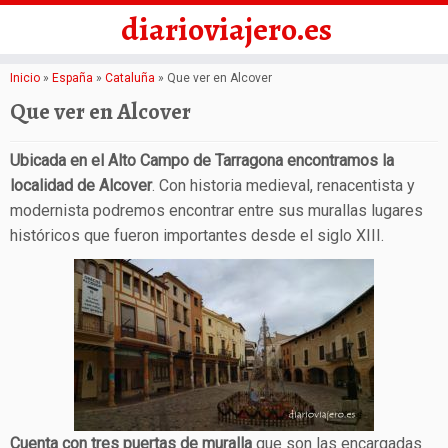
diarioviajero.es
Saltar
Inicio
»
España
»
Cataluña
»
Que ver en Alcover
al
Que ver en Alcover
contenido
Ubicada en el Alto Campo de Tarragona encontramos la
localidad de Alcover
. Con historia medieval, renacentista y
modernista podremos encontrar entre sus murallas lugares
históricos que fueron importantes desde el siglo XIII.
Cuenta con tres puertas de muralla
que son las encargadas