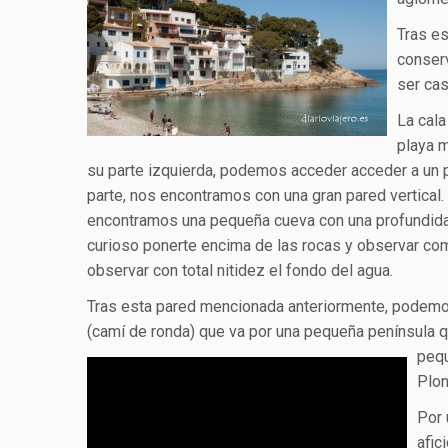
Tras e
conserv
ser cas
La cala
playa m
su parte izquierda, podemos acceder acceder a un p
parte, nos encontramos con una gran pared vertical. E
encontramos una pequeña cueva con una profundid
curioso ponerte encima de las rocas y observar c
observar con total nitidez el fondo del agua.
Tras esta pared mencionada anteriormente, podemo
(camí de ronda) que va por una pequeña península
pequ
Plon
Por 
afic