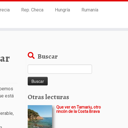
recia
Rep. Checa
Hungría
Rumanía
lar
Buscar
Buscar:
debemos
Otras lecturas
ue está
Que ver en Tamariu, otro
rincón de la Costa Brava
erable,
g.