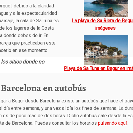
rquel, debido a la claridad
agua y a la espectacularidad
La playa de Sa Riera de Begu
paisaje, la cala de Sa Tuna es
imágenes
de los lugares de la Costa
a donde debes de ir. En
pareja que practicaban este
hacerlo en ese momento.
 los sitios donde no
Playa de Sa Tuna en Begur en i
 Barcelona en autobús
egar a Begur desde Barcelona existe un autobús que hace el tra
l día entre semana, y una vez al día los fines de semana. La dur
to es de poco más de dos horas. Dicho autobús sale desde la Es
te de Barcelona. Puedes consultar los horarios
pulsando aquí
.