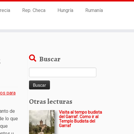
recia
Rep. Checa
Hungría
Rumanía
s
Buscar
Buscar:
os para
Otras lecturas
tanto de
Visita al tempo budista
del Garraf. Como ir al
de lo que
Templo Budista del
 que
Garraf
entos u