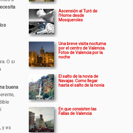
necesita
Ascensión al Turó de
l’Home desde
Mosqueroles
los
Una breve visita nocturna
por el centro de Valencia.
Fotos de Valencia por la
noche
ra. O si
a
El salto de la novia de
Navajas. Como llegar
hasta el salto de la novia
una buena
erente,
dible
í
En que consisten las
Fallas de Valencia
, y es