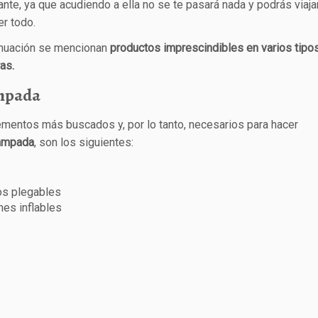
nte, ya que acudiendo a ella no se te pasará nada y podrás viaja
er todo.
inuación se mencionan
productos imprescindibles en varios tipo
ras.
mpada
mentos más buscados y, por lo tanto, necesarios para hacer
ampada
, son los siguientes:
os plegables
es inflables