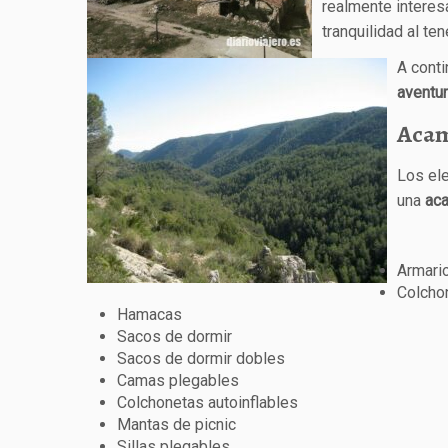
realmente interesa
tranquilidad al ten
A cont
aventu
Aca
Los ele
una
ac
Armari
Colchon
Hamacas
Sacos de dormir
Sacos de dormir dobles
Camas plegables
Colchonetas autoinflables
Mantas de picnic
Sillas plegables