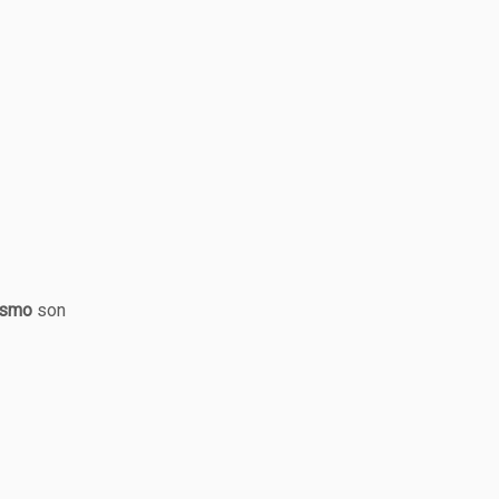
ismo
son