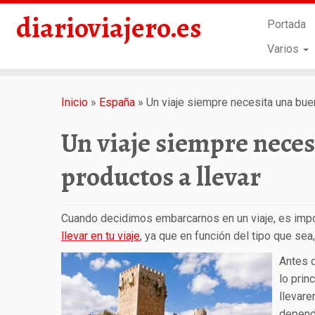
diarioviajero.es
Portada
Varios
Saltar
al
Inicio
»
España
»
Un viaje siempre necesita una buen
contenido
Un viaje siempre neces
productos a llevar
Cuando decidimos embarcarnos en un viaje, es impo
llevar en tu viaje
, ya que en función del tipo que se
Antes d
lo prin
llevare
depend