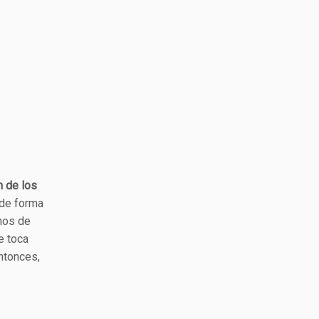
n de los
o de forma
unos de
e toca
entonces,