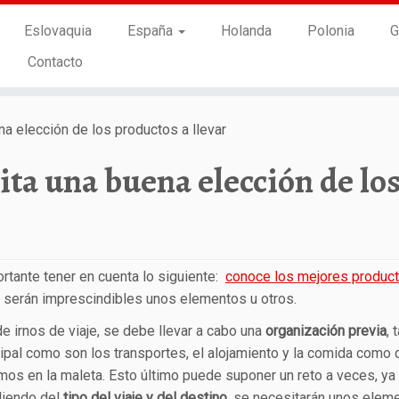
Eslovaquia
España
Holanda
Polonia
G
Contacto
a elección de los productos a llevar
ita una buena elección de lo
rtante tener en cuenta lo siguiente:
conoce los mejores product
a, serán imprescindibles unos elementos u otros.
e irnos de viaje, se debe llevar a cabo una
organización previa
, 
cipal como son los transportes, el alojamiento y la comida como 
mos en la maleta. Esto último puede suponer un reto a veces, ya
iendo del
tipo del viaje y del destino
, se necesitarán unos elem