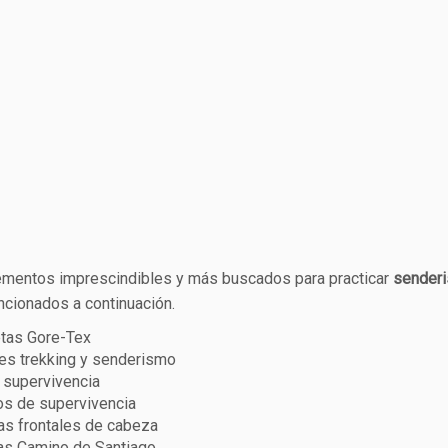
ementos imprescindibles y más buscados para practicar
sender
ncionados a continuación.
tas Gore-Tex
es trekking y senderismo
 supervivencia
os de supervivencia
as frontales de cabeza
as Camino de Santiago