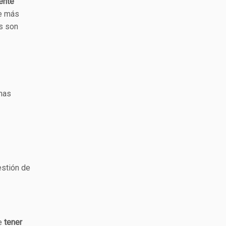
iente
de más
s son
has
estión de
e
tener