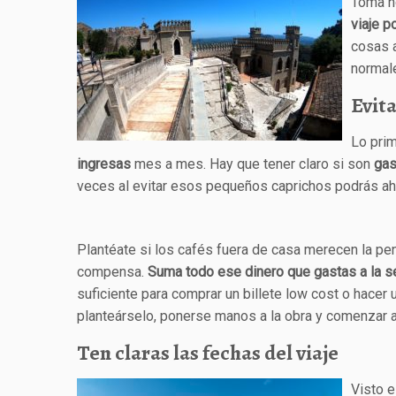
Toma n
viaje p
cosas a
normale
Evita
Lo pri
ingresas
mes a mes. Hay que tener claro si son
gas
veces al evitar esos pequeños caprichos podrás aho
Plantéate si los cafés fuera de casa merecen la pe
compensa.
Suma todo ese dinero que gastas a la s
suficiente para comprar un billete low cost o hace
planteárselo, ponerse manos a la obra y comenzar a 
Ten claras las fechas del viaje
Visto e