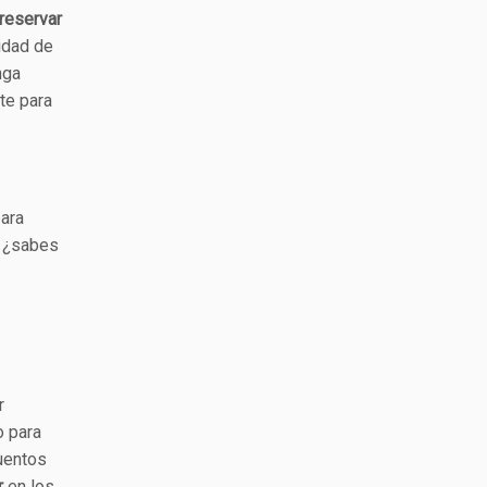
reservar
lidad de
nga
te para
para
, ¿sabes
r
o para
uentos
r
en los