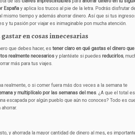
ota de las
claves imprescindibles
para
ahorrar dinero en tu sigu
or España
y aplica los trucos al pie de la letra. Podrás disfrutar 
l mismo tiempo y además ahorrar dinero. Así que si tus ingreso
s y tu pasión por viajar es inimaginable pon mucha atención.
 gastar en cosas innecesarias
mero que debes hacer, es
tener claro en qué gastas el dinero que
tos realmente necesarios
y plantéate si puedes
reducirlos
, muc
rrar más para tus viajes.
na realmente, o si comer fuera más dos veces a la semana te
emana y multiplícalo por las semanas del mes
. ¿A que el total es
r una escapada por algún pueblo que aún no conoces? Todo es cu
ahorrar.
sto, y ahorrada la mayor cantidad de dinero al mes, es important