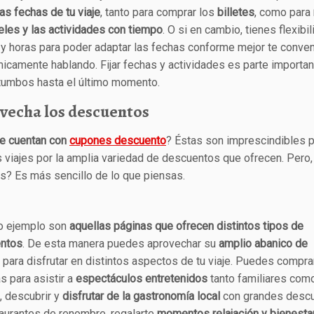
las fechas de tu viaje
, tanto para comprar los
billetes
, como para
eles y las actividades con tiempo
. O si en cambio, tienes flexibi
 y horas para poder adaptar las fechas conforme mejor te conve
camente hablando. Fijar fechas y actividades es parte importan
 tumbos hasta el último momento.
vecha los descuentos
e cuentan con
cupones descuento
? Éstas son imprescindibles 
 viajes por la amplia variedad de descuentos que ofrecen. Pero
s? Es más sencillo de lo que piensas.
ro ejemplo son
aquellas páginas que ofrecen distintos tipos de
ntos
. De esta manera puedes aprovechar su
amplio abanico de
para disfrutar en distintos aspectos de tu viaje. Puedes compra
s para asistir a
espectáculos entretenidos
tanto familiares com
, descubrir y
disfrutar de la gastronomía local
con grandes desc
aurantes de renombre, regalarte
momentos relajación y bienesta