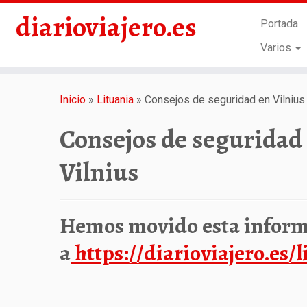
diarioviajero.es
Portada
Varios
Saltar
al
Inicio
»
Lituania
»
Consejos de seguridad en Vilnius. 
contenido
Consejos de seguridad e
Vilnius
Hemos movido esta infor
a
https://diarioviajero.es/l