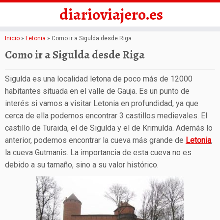
diarioviajero.es
Saltar
Inicio
»
Letonia
»
Como ir a Sigulda desde Riga
al
Como ir a Sigulda desde Riga
contenido
Sigulda es una localidad letona de poco más de 12000
habitantes situada en el valle de Gauja. Es un punto de
interés si vamos a visitar Letonia en profundidad, ya que
cerca de ella podemos encontrar 3 castillos medievales. El
castillo de Turaida, el de Sigulda y el de Krimulda. Además lo
anterior, podemos encontrar la cueva más grande de
Letonia
,
la cueva Gutmanis. La importancia de esta cueva no es
debido a su tamaño, sino a su valor histórico.