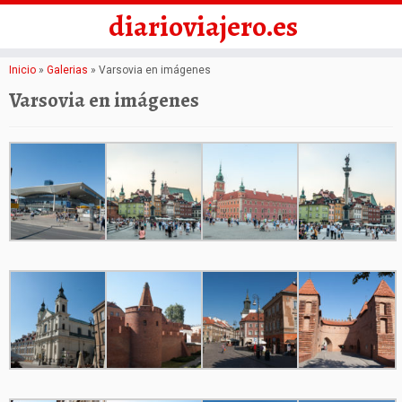
diarioviajero.es
Saltar
Inicio
»
Galerias
»
Varsovia en imágenes
al
Varsovia en imágenes
contenido