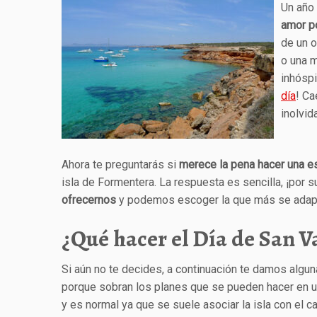
Un año
amor po
de un o
o una m
inhóspi
día
! Ca
inolvid
Ahora te preguntarás si
merece la pena hacer una 
isla de Formentera. La respuesta es sencilla, ¡por 
ofrecernos
y podemos escoger la que más se adapte
¿Qué hacer el Día de San 
Si aún no te decides, a continuación te damos algu
porque sobran los planes que se pueden hacer en un d
y es normal ya que se suele asociar la isla con el c