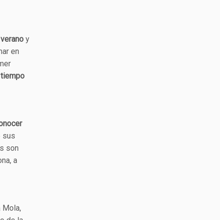
 verano
y
mar en
mer
 tiempo
conocer
e sus
as son
ona, a
a Mola,