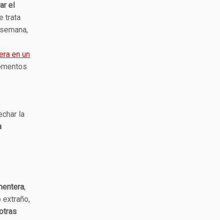
ar el
e trata
 semana,
era en un
momentos
echar la
a
mentera
,
 extraño,
 otras