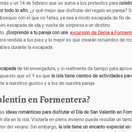
 más y un 14 de febrero que se suma a los pretextos para
celebr
r todo lo alto
, ¿y qué mejor que disfrutar del regalo en pareja? S
bsequio con el que no fallas, ya sea a modo escapada de fin de
ini escapada de ida y vuelta de sorpresa a un destino
to.
¡Sorprende a tu pareja con una
excursión de Denia a Forment
erá rendida a tus pies y lo mejor es que crearán recuerdos de 
ables durante la escapada.
escapada
de tal envergadura, y si realmente da tiempo para aprov
supuesto que sí! Y es que
la isla tiene cientos de actividades par
 a nuestros gustos y a los de nuestra pareja.
Valentín en Formentera?
nas
ideas románticas para disfrutar el Día de San Valentín en For
ía en la isla. Visitarla en pleno invierno puede resultar un tanto
alor del verano. Sin embargo,
la isla tiene un encanto especial en