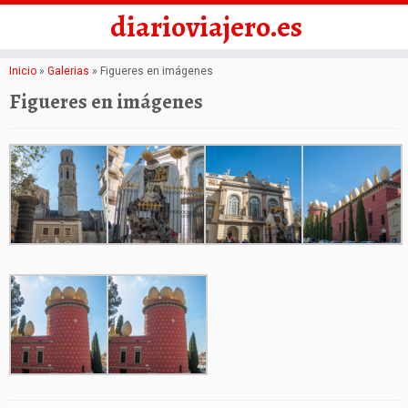
diarioviajero.es
Saltar
Inicio
»
Galerias
»
Figueres en imágenes
al
Figueres en imágenes
contenido