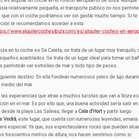
n, es alquilar un coche en el mismo aeropuerto de Ibiza. Aunque 
isla relativamente pequeña, el transporte público no nos permite 
 que con el coche podríamos ver sin gastar mucho tiempo. Si te 
pción te recomendamos acceder a esta
tps://www.alquilercochesibiza.com/es/alquiler-coches-en-aerop
a en tu coche es Sa Caleta, se trata de un lugar muy tranquilo,
ueños acantilados. Se trata de un lugar ideal para tomar un bañ
s permitirán ver estrellas de mar y todo tipo de peces.
guiente destino. En ella fondean numerosos yates de lujo durant
 medio del mar.
 las experiencias que atrae a muchos turistas que van a Ibiza es
ión en el mar. Es por ello que, una buena actividad sería salir en
 desde la playa Las Salinas, llegar a
Cala
d’Hort
y partir luego
s Vedrá
, este lugar, que cuenta con numerosas leyendas, emana
era especial. Ya que, sus espectaculares rocas que pueden alca
os trescientos metros de altura, nos hacen sentirnos como si