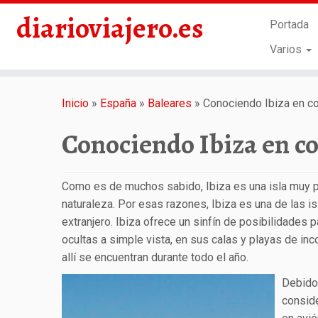
diarioviajero.es
Portada
Varios
Saltar
al
Inicio
»
España
»
Baleares
»
Conociendo Ibiza en c
contenido
Conociendo Ibiza en c
Como es de muchos sabido, Ibiza es una isla muy po
naturaleza. Por esas razones, Ibiza es una de las i
extranjero. Ibiza ofrece un sinfín de posibilidades 
ocultas a simple vista, en sus calas y playas de i
allí se encuentran durante todo el año.
Debido 
consid