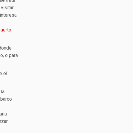
se trata
visitar
interesa
uerto-
 donde
o, o para
e el
 la
 barco
 una
nzar