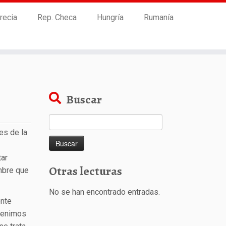
recia
Rep. Checa
Hungría
Rumanía
Buscar
Buscar:
es de la
tar
Otras lecturas
mbre que
No se han encontrado entradas.
ente
 venimos