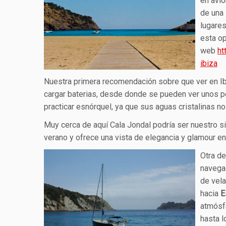
en avió
de una 
lugares
esta o
web
ht
ibiza
Nuestra primera recomendación sobre que ver en Ibiz
cargar baterias, desde donde se pueden ver unos peq
practicar esnórquel, ya que sus aguas cristalinas no
Muy cerca de aquí Cala Jondal podría ser nuestro si
verano y ofrece una vista de elegancia y glamour en
Otra de
navegac
de vela
hacia
E
atmósf
hasta l