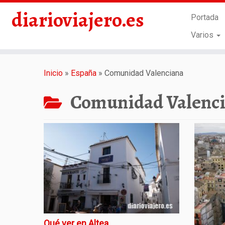
diarioviajero.es
Portada
Varios
Saltar
al
Inicio
»
España
»
Comunidad Valenciana
contenido
Comunidad Valenc
Qué ver en Altea