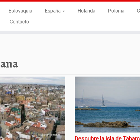
Eslovaquia
España
Holanda
Polonia
G
Contacto
iana
Descubre la Isla de Tabarc