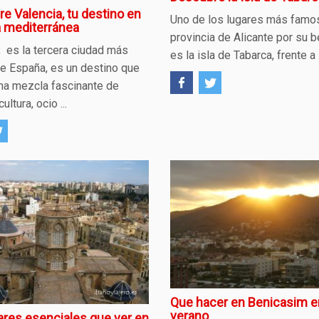
e Valencia, tu destino en
Uno de los lugares más famo
a mediterránea
provincia de Alicante por su b
, es la tercera ciudad más
es la isla de Tabarca, frente a .
e España, es un destino que
na mezcla fascinante de
cultura, ocio ...
Que hacer en Benicasim e
verano
ares esenciales que ver en