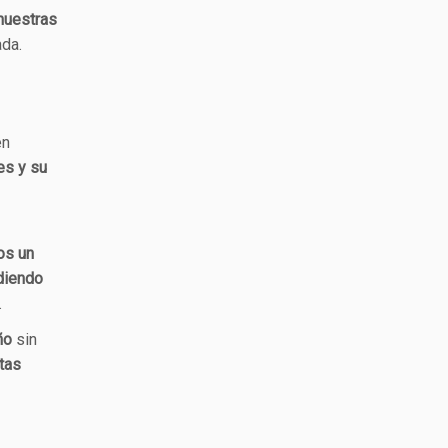
nuestras
da.
en
es y su
os un
diendo
.
ño
sin
tas