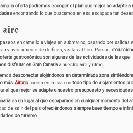
l
amplia oferta podremos escoger el plan que mejor se adapte a 
dades
encontrando lo que buscamos en esa escapada tan desea
 aire
paseos en camello a viajes en submarino, pasando por salidas 
án y avistamiento de delfines, visitas al Loro Parque,
excursion
oferta gastronómica son algunas de las actividades de las que
s disfrutar en Gran Canaria
a nuestro aire y ritmo.
remos
desconectar alojándonos en determinada zona sintiéndon
ño más
,
Airbnb
cuenta en la isla con
todo tipo de alojamientos pu
rar el que mejor se adapte a nuestro presupuesto y necesidades
naria es un lugar al que escaparnos en cualquier momento del a
ad de salir del país
ofreciéndonos siempre buen tiempo e infini
lidades de turismo
.