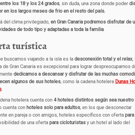
 entre los 18 y los 24 grados
, sin duda, una zona donde poder
di
or en los largos meses de frio en el resto del país.
á del clima privilegiado,
en Gran Canaria podremos disfrutar de u
vidades de todo tipo y adaptadas a toda la familia
.
ta turística
ue buscamos viajando a la isla es la
desconexión total y el relax
,
a de Gran Canaria es excepcional para lograr despreocuparnos d
emente
dedicarnos a descansar y disfrutar de las muchas comod
recen algunos de sus hoteles
, como la cadena hotelera
Dunas Ho
s
.
adena hotelera cuenta con
4 hoteles distintos según sea nuestro
o cuenta con
hoteles solo para adultos
, en los que desconectar
nte en pareja o con amigos, hoteles específicos con oferta
para
sibilidad de una oferta
para cicloturistas
y un hotel al lado del