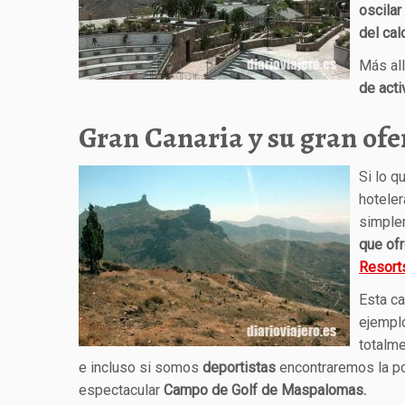
oscilar
del cal
Más all
de acti
Gran Canaria y su gran ofer
Si lo q
hoteler
simpl
que of
Resort
Esta c
ejempl
totalme
e incluso si somos
deportistas
encontraremos la po
espectacular
Campo de Golf de Maspalomas.