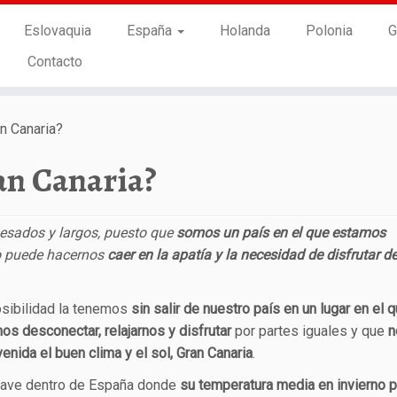
Eslovaquia
España
Holanda
Polonia
G
Contacto
n Canaria?
an Canaria?
pesados y largos, puesto que
somos un país en el que estamos
rno puede hacernos
caer en la apatía y la necesidad de disfrutar d
osibilidad la tenemos
sin salir de nuestro país en un lugar en el 
s desconectar, relajarnos y disfrutar
por partes iguales y que
n
venida el buen clima y el sol, Gran Canaria
.
lave dentro de España donde
su temperatura media en invierno 