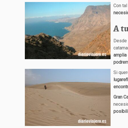
Con ta
necesi
A tu
Desde 
catamar
amplia 
podremo
Si que
lugare
encont
Gran Ca
necesid
posibi