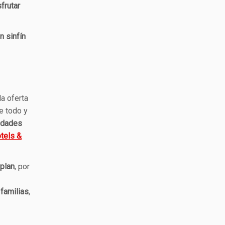
sfrutar
n sinfín
 la oferta
e todo y
idades
tels &
 plan
, por
 familias
,