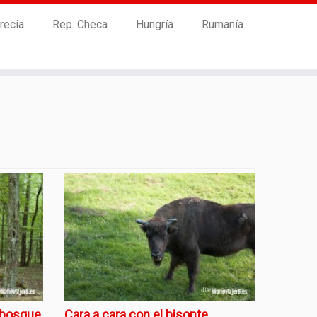
recia
Rep. Checa
Hungría
Rumanía
l bosque
Cara a cara con el bisonte