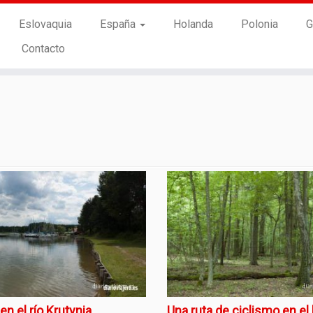
Eslovaquia
España
Holanda
Polonia
G
Contacto
en el río Krutynia
Una ruta de ciclismo en e