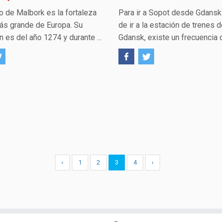
lo de Malbork es la fortaleza
Para ir a Sopot desde Gdans
ás grande de Europa. Su
de ir a la estación de trenes 
n es del año 1274 y durante ...
Gdansk, existe un frecuencia de
‹
1
2
3
4
›