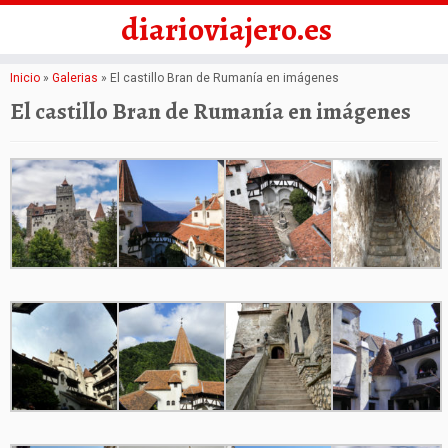
diarioviajero.es
Saltar
Inicio
»
Galerias
»
El castillo Bran de Rumanía en imágenes
al
El castillo Bran de Rumanía en imágenes
contenido